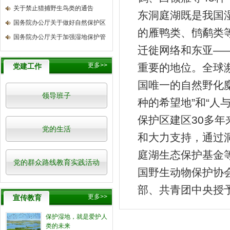
关于禁止猎捕野生鸟类的通告
东洞庭湖既是我国
国务院办公厅关于做好自然保护区
的雁鸭类、鸻鹬类
国务院办公厅关于加强湿地保护管
迁徙网络和东亚—
更多>>
重要的地位。全球
党建工作
国唯一的自然野化麋
领导班子
种的希望地”和“人
保护区建区30多
党的生活
和大力支持，通过
庭湖生态保护基金等
党的群众路线教育实践活动
国野生动物保护协会
部、共青团中央授予
更多>>
宣传教育
保护湿地，就是爱护人
类的未来