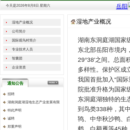
今天是2026年8月8日 星期六
湿地产业概况
湿地产业概况
公司简介
湖南东洞庭湖国家
国际观鸟村简介
东北部岳阳市境内，地理
专业技术人员
智囊团
29°38′之间。
企业资质
多样性。保护区成立于
我国首批加入“国际
通知公告
院批准升格为国家
招聘
东洞庭湖独特的生
湖南洞庭湖湿地生态产业发展有限
到鸟类338种，
特此声明
鸨、中华秋沙鸭、
诚聘
郑重声明
鹤、白额雁等45种